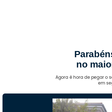
Parabéns
no maior
Agora é hora de pegar o s
em seg